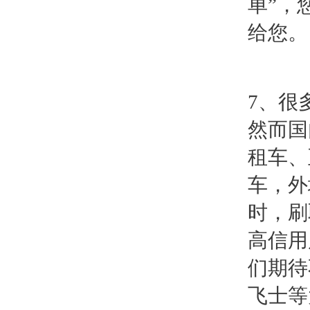
单”，
给您。
7、很
然而国
租车、
车，外
时，刷
高信用
们期待
飞士等