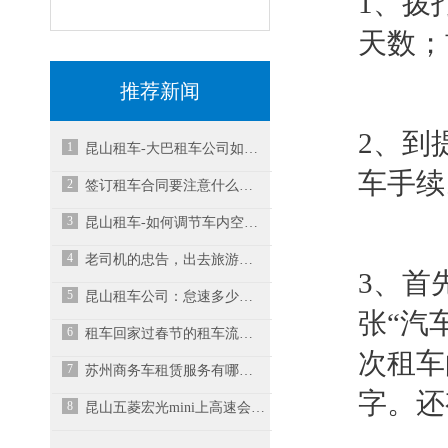
1、拨
天数；
推荐新闻
2、到
1
昆山租车-大巴租车公司如何提升业务水平？
车手续
2
签订租车合同要注意什么问题
3
昆山租车-如何调节车内空调异味？
4
老司机的忠告，出去旅游租车更划算
3、首
5
昆山租车公司：怠速多少转正常？
张“汽
6
租车回家过春节的租车流程有哪些呢？-昆山租车公司
次租车
7
苏州商务车租赁服务有哪些预防措施？
字。还
8
昆山五菱宏光mini上高速会飘吗？