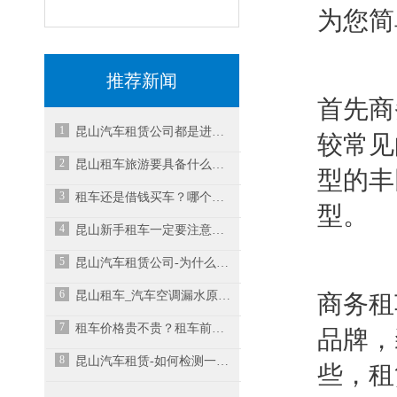
为您简
推荐新闻
首先商
1
昆山汽车租赁公司都是进行哪些车出租收益大呢？
较常见
2
昆山租车旅游要具备什么条件?
型的丰
3
租车还是借钱买车？哪个更好？-昆山汽车租赁
型。
4
昆山新手租车一定要注意的几点
5
昆山汽车租赁公司-为什么越来越多人选择租赁汽车
6
昆山租车_汽车空调漏水原因？汽车空调怎么正确使用？
商务租
7
租车价格贵不贵？租车前必看-昆山汽车租赁公司
品牌，
8
昆山汽车租赁-如何检测一辆车的安全性能？
些，租