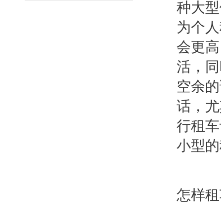
种大型
为个人
会更高
活，同
空余的
话，尤
行租车
小型的
怎样租