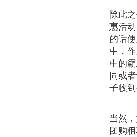
除此之
惠活动
的话使
中，作
中的霸
同或者
子收到
当然，
团购租