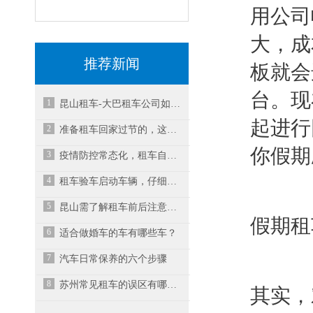
用公司
大，成
推荐新闻
板就会
台。现
1
昆山租车-大巴租车公司如何提升业务水平？
起进行
2
准备租车回家过节的，这六点必须要清楚-昆山汽车租赁公司
你假期
3
疫情防控常态化，租车自驾游值得推荐
4
租车验车启动车辆，仔细察看仪表和警告信号
5
昆山需了解租车前后注意事项
假期租
6
适合做婚车的车有哪些车？
7
汽车日常保养的六个步骤
8
苏州常见租车的误区有哪些？
其实，