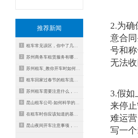
2.为
推荐新闻
意合同
1
租车常见误区，你中了几条？
号和称
2
苏州商务车租赁服务有哪些预防措施？
无法收
3
苏州租车_教你开车时如何防止追尾？
4
租车回家过春节的租车流程有哪些呢？-昆山租车公司
5
3.假
苏州租车需要注意什么，该怎么选择车型
6
昆山租车公司-如何科学的洗车？
来停止
7
在租车时你应该知道的基本知识-昆山租车公司
难运营
8
昆山夜间开车注意事项，你知道多少呢？
写一个